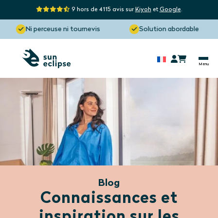
9 hors de 4115 avis sur
Kiyoh
et
Google
.
Ni perceuse ni tournevis
Solution abordable
Blog
Connaissances et
inspiration sur les