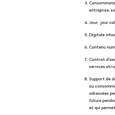
Consommateur 
entreprise, s
Jour : jour ca
Digitale inho
Contenu numé
Contrat d’exé
services et/
Support de do
au consommat
adressées per
future pendan
et qui permet