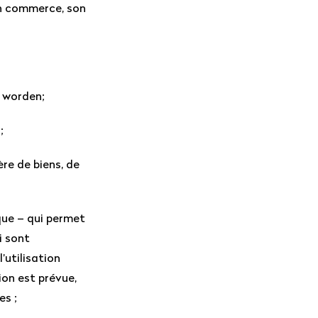
on commerce, son
d worden;
;
ère de biens, de
que – qui permet
i sont
’utilisation
ion est prévue,
es ;