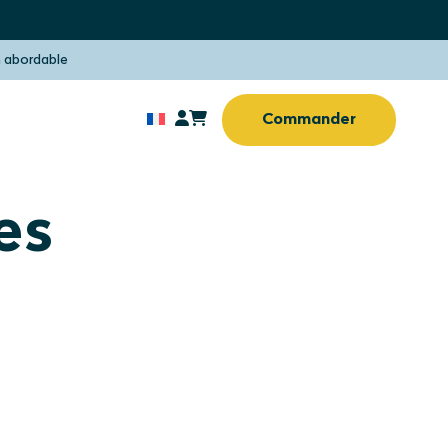
 abordable
Commander
olaire
Protection solaire
s aux
Sans percer ni visser
piques
es
olaire
Protection solaire
bureau (à domicile)