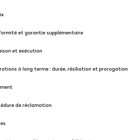
ix
nformité et garantie supplémentaire
raison et exécution
rations à long terme : durée, résiliation et prorogation
iement
océdure de réclamation
ges