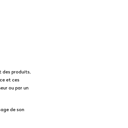
 des produits,
ce et ces
neur ou par un
usage de son