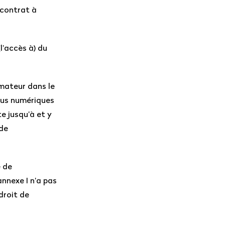
 contrat à
l’accès à) du
mmateur dans le
nus numériques
te jusqu’à et y
 de
e de
annexe I n’a pas
droit de