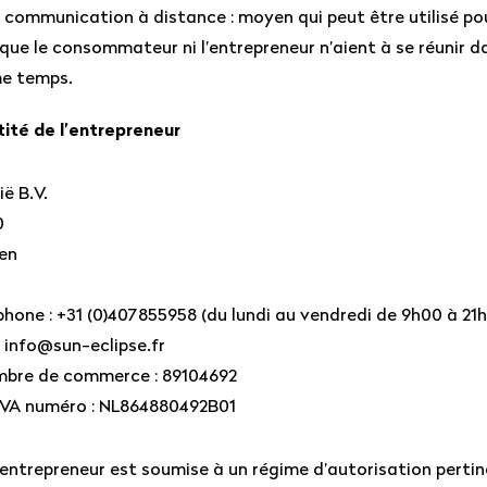
communication à distance : moyen qui peut être utilisé po
que le consommateur ni l’entrepreneur n’aient à se réunir 
e temps.
tité de l’entrepreneur
ië B.V.
0
en
hone : +31 (0)407855958 (du lundi au vendredi de 9h00 à 21
: info@sun-eclipse.fr
bre de commerce : 89104692
TVA numéro : NL864880492B01
 l’entrepreneur est soumise à un régime d’autorisation pertin