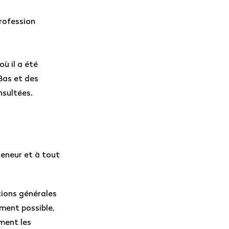
profession
où il a été
Bas et des
nsultées.
reneur et à tout
tions générales
ment possible,
ment les