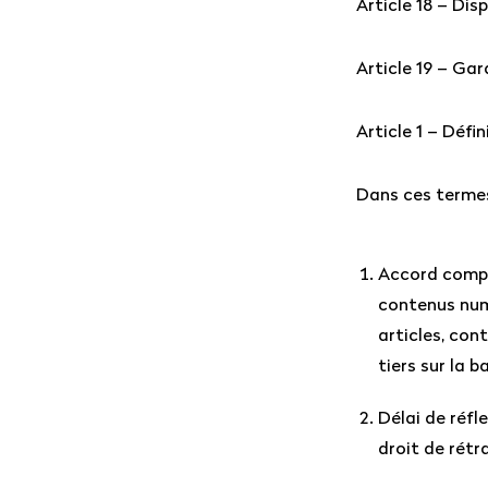
Article 18 – Di
Article 19 – Gar
Article 1 – Défin
Dans ces termes 
Accord compl
contenus num
articles, con
tiers sur la b
Délai de réfl
droit de rétr