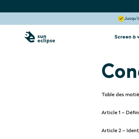
Jusqu’à
Screen à 
Protection solaire
L’intérieur de la
fenêtre
Con
Protection solaire
Table des matiè
Lucarne
Visibilité optimale
Article 1 – Défin
Bloque jusqu’à 85% de la chaleur
Article 2 – Iden