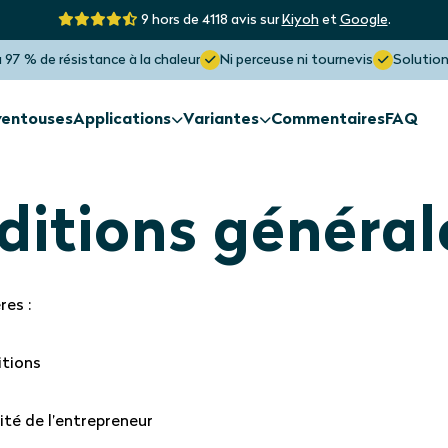
9 hors de 4118 avis sur
Kiyoh
et
Google
.
 97 % de résistance à la chaleur
Ni perceuse ni tournevis
Solution
ventouses
Applications
Variantes
Commentaires
FAQ
Protection solaire
Protection s
Extérieure de la
Les fenêtre
fenêtre
formes aty
ditions général
Protection solaire
Protection s
res :
Fenêtre de toit
Verrière
Protection solaire maximale
itions
Bloque jusqu’à 97% de la chaleur
tité de l’entrepreneur