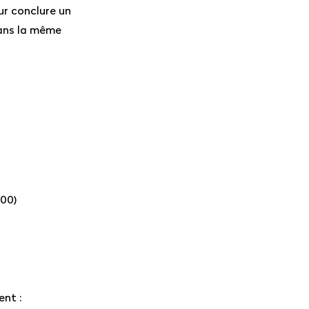
ur conclure un
dans la même
h00)
ent :