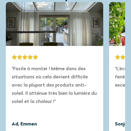
monter ! Même dans des
"L'écran s'adapte parfa
où cela devient difficile
fenêtre de la remise ! L
upart des produits anti-
excellente (et rapide)."
atténue très bien la lumière du
 chaleur !"
n
Sonja, Overberg