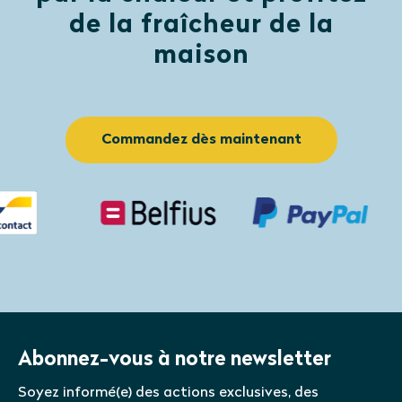
vous passez votre commande,
de la fraîcheur de la
choisissez l’option ‘Profond et incliné’ à
la question ‘quel type de cadre avez-
maison
vous’. Vous pouvez transmettre tous
vos souhaits via l’option de commande.
De cette façon, vous aurez un
store
Commandez dès maintenant
pour protection solaire sur mesure
.
Abonnez-vous à notre newsletter
Soyez informé(e) des actions exclusives, des