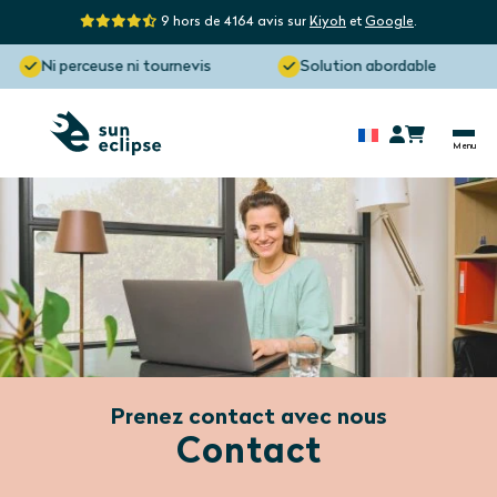
9 hors de 4164 avis sur
Kiyoh
et
Google
.
Ni perceuse ni tournevis
Solution abordable
Prenez contact avec nous
Contact