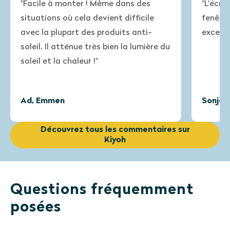
"Facile à monter ! Même dans des
"L'écra
situations où cela devient difficile
fenêtre
avec la plupart des produits anti-
excelle
soleil. Il atténue très bien la lumière du
soleil et la chaleur !"
Ad, Emmen
Sonja,
Découvrez tous les commentaires sur
Kiyoh
Questions fréquemment
posées