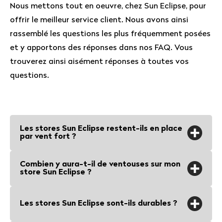
Nous mettons tout en oeuvre, chez Sun Eclipse, pour
offrir le meilleur service client. Nous avons ainsi
rassemblé les questions les plus fréquemment posées
et y apportons des réponses dans nos FAQ. Vous
trouverez ainsi aisément réponses à toutes vos
questions.
Les stores Sun Eclipse restent-ils en place
par vent fort ?
Les stores Sun Eclipse et les ventouses
Combien y aura-t-il de ventouses sur mon
restent en place même pendant une
store Sun Eclipse ?
tempête printanière. Nos stores
Les ventouses sont à une distance de
attrapent peu de vent car ils sont
Les stores Sun Eclipse sont-ils durables ?
100 cm maximum, si votre store a une
proches des fenêtres et les ventouses
longueur et/ou une largeur plus