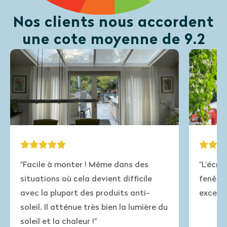
Nos clients nous accordent
une cote moyenne de 9.2
monter ! Même dans des
"L'écran s'adapte parfa
où cela devient difficile
fenêtre de la remise ! L
upart des produits anti-
excellente (et rapide)."
atténue très bien la lumière du
 chaleur !"